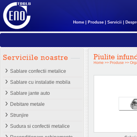
Home
|
Produse
|
Servicii
|
Despr
Piulite infu
Home
>>
Produse
>>
Org
Sablare confectii metalice
Sablare cu instalatie mobila
Sablare jante auto
Debitare metale
Strunjire
Sudura si confectii metalice