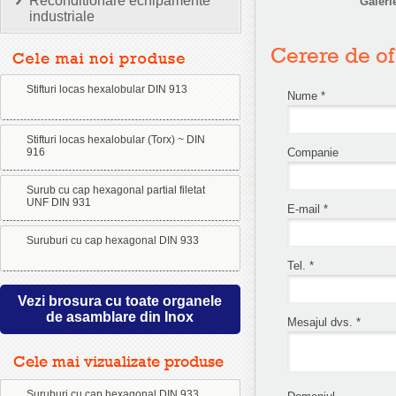
Reconditionare echipamente
Galeri
industriale
Cerere de of
Stifturi locas hexalobular DIN 913
Nume *
Stifturi locas hexalobular (Torx) ~ DIN
916
Companie
Surub cu cap hexagonal partial filetat
UNF DIN 931
E-mail *
Suruburi cu cap hexagonal DIN 933
Tel. *
Vezi brosura cu toate organele
de asamblare din Inox
Mesajul dvs. *
Cele mai vizualizate produse
Suruburi cu cap hexagonal DIN 933