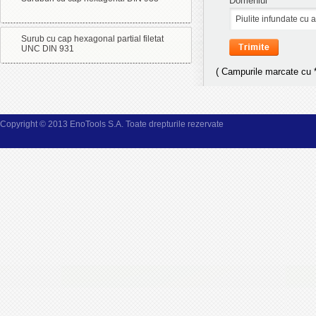
Domeniul
Surub cu cap hexagonal partial filetat
UNC DIN 931
( Campurile marcate cu * 
Copyright © 2013 EnoTools S.A. Toate drepturile rezervate