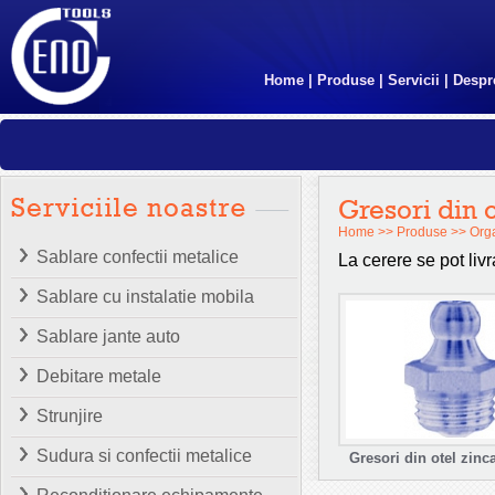
Home
|
Produse
|
Servicii
|
Despr
Gresori din o
Home
>>
Produse
>>
Org
Sablare confectii metalice
La cerere se pot livr
Sablare cu instalatie mobila
Sablare jante auto
Debitare metale
Strunjire
Sudura si confectii metalice
Gresori din otel zinca