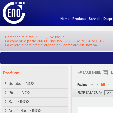
Home
|
Produse
|
Servicii
|
Despr
Comanda minima 50 LEI ( TVA inclus)
La comenzile peste 200 LEI inclusiv TVA LIVRARE GRATUITA
La cerere putem oferi si organe de Asamblare din inox A4
Produse
AFISARE TABEL
L
Suruburi INOX
<<
<
1
2
Pagina
Piulite INOX
FILTREAZA DUPA
Saibe INOX
Autofiletante INOX