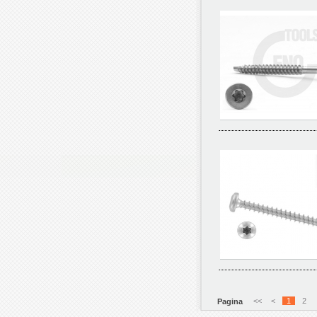
<<
<
1
2
Pagina